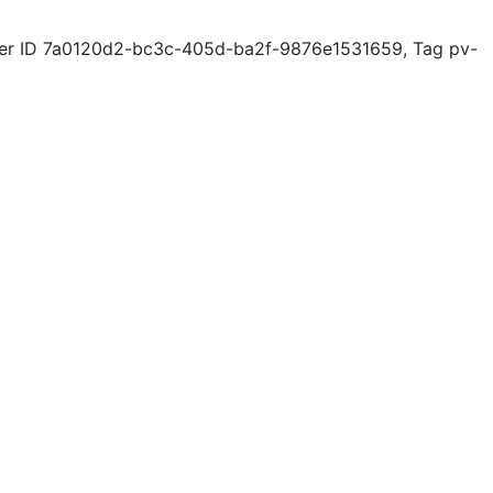
 der ID 7a0120d2-bc3c-405d-ba2f-9876e1531659, Tag pv-