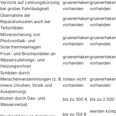
Verzicht auf Leistungskürzung
gruenerhaken
gruenerhake
bei grober Fahrlässigkeit
vorhanden
vorhanden
Übernahme der
gruenerhaken
gruenerhake
Reparaturkosten auch bei
vorhanden
vorhanden
Teilschäden
Mitversicherung von
gruenerhaken
gruenerhake
Photovoltaik- und
vorhanden
vorhanden
Solarthermieanlagen
Frost- und Bruchschäden an
gruenerhaken
gruenerhake
Wasserzuleitungs- und
vorhanden
vorhanden
Heizungsrohren
Schäden durch
Menschenversammlungen (z. B.
rotesx
nicht
gruenerhake
innere Unruhen, Streik und
vorhanden
vorhanden
Aussperrung)
Kosten durch Gas- und
bis zu 300 €
bis zu 2.500
Wasserverlust
werden komp
bis zu 150 €